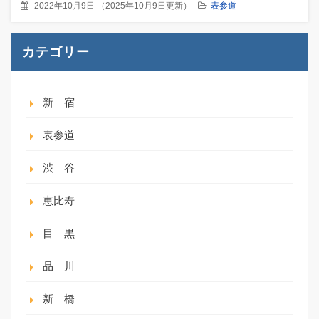
2022年10月9日
（
2025年10月9日更新
）
表参道
カテゴリー
新 宿
表参道
渋 谷
恵比寿
目 黒
品 川
新 橋