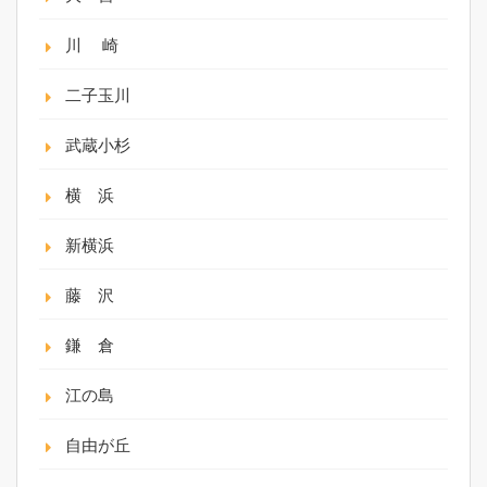
川 崎
二子玉川
武蔵小杉
横 浜
新横浜
藤 沢
鎌 倉
江の島
自由が丘