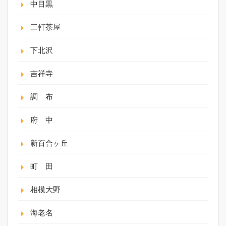
中目黒
三軒茶屋
下北沢
吉祥寺
調 布
府 中
新百合ヶ丘
町 田
相模大野
海老名