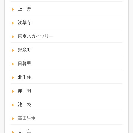
上 野
浅草寺
東京スカイツリー
錦糸町
日暮里
北千住
赤 羽
池 袋
高田馬場
大 宮