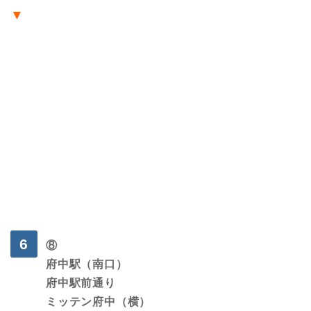
▼
⑧
府中駅（南口）
府中駅前通り
ミッテン府中（横）