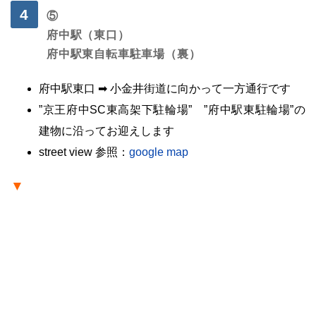
⑤
府中駅（東口）
府中駅東自転車
駐車場（裏）
府中駅東口 ➡ 小金井街道に向かって一方通行です
”京王府中SC東高架下駐輪場” ”府中駅東駐輪場”の
建物に沿ってお迎えします
street view 参照：
google map
▼