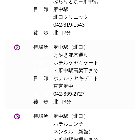
待場所
：ぷらりと京王府中沿
目 印：府中駅
目 印
：北口クリニック
目 印
：042-319-1543
徒 歩：北口2分
②
待場所：府中駅（北口）
待場所
：けやき並木通り
待場所
：ホテルケヤキゲート
待場所
：～府中駅高架下まで
目 印：ホテルケヤキゲート
目 印
：東京府中
目 印
：042-369-2727
徒 歩：北口3分
③
待場所：府中駅（北口）
待場所
：ホテルコンチ
待場所
：ネンタル（新館）
待場所
：～府中駅前通りまで