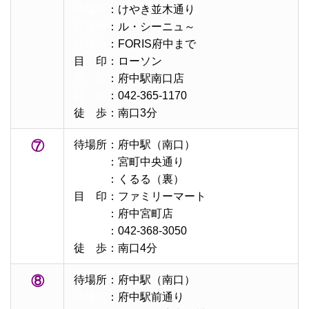
待場所
：けやき並木通り
待場所
：ル・シーニュ～
待場所
：FORIS府中まで
目 印：ローソン
目 印
：府中駅南口店
目 印
：042-365-1170
徒 歩：南口3分
⑦
待場所：府中駅（南口）
待場所
：宮町中央通り
待場所
：くるる（裏）
目 印：ファミリーマート
目 印
：府中宮町店
目 印
：042-368-3050
徒 歩：南口4分
⑧
待場所：府中駅（南口）
待場所
：府中駅前通り