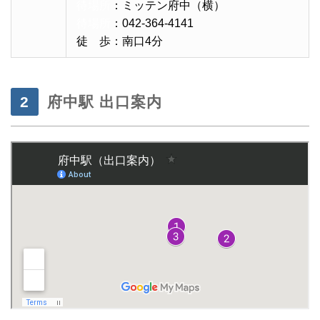
待場所
：ミッテン府中（横）
待場所
：042-364-4141
徒 歩：南口4分
府中駅 出口案内