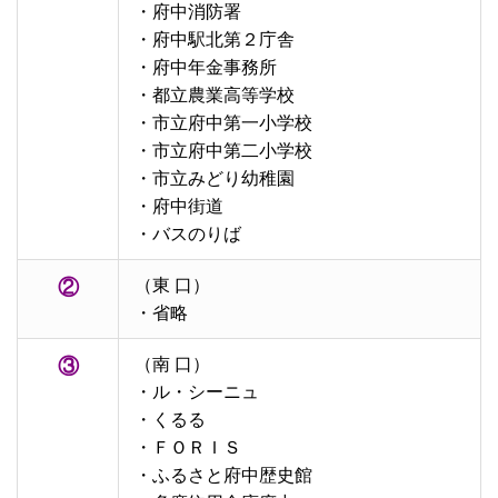
・府中消防署
・府中駅北第２庁舎
・府中年金事務所
・都立農業高等学校
・市立府中第一小学校
・市立府中第二小学校
・市立みどり幼稚園
・府中街道
・バスのりば
②
（東 口）
・省略
③
（南 口）
・ル・シーニュ
・くるる
・ＦＯＲＩＳ
・ふるさと府中歴史館