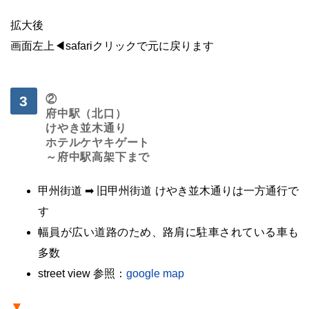
拡大後
画面左上◀safariクリックで元に戻ります
・
②
府中駅（北口）
けやき並木通り
ホテルケヤキゲート
～府中駅高架下まで
甲州街道 ➡ 旧甲州街道 けやき並木通りは一方通行で
す
幅員が広い道路のため、路肩に駐車されている車も
多数
street view 参照：
google map
▼