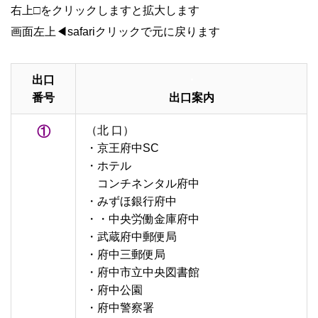
右上□をクリックしますと拡大します
画面左上◀safariクリックで元に戻ります
出口
・
番号
出口案内
①
（北 口）
・京王府中SC
・ホテル
・
コンチネンタル府中
・みずほ銀行府中
・・中央労働金庫府中
・武蔵府中郵便局
・府中三郵便局
・府中市立中央図書館
・府中公園
・府中警察署