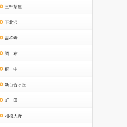
三軒茶屋
下北沢
吉祥寺
調 布
府 中
新百合ヶ丘
町 田
相模大野