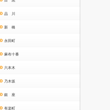
目 黒
品 川
新 橋
永田町
麻布十番
六本木
乃木坂
銀 座
有楽町