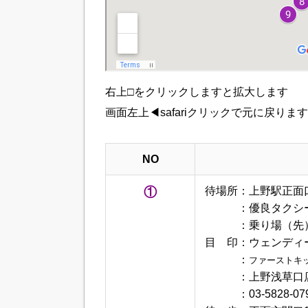
右上□をクリックしますと拡大します
画面左上◀safariクリックで元に戻ります
NO
①
待場所：上野駅正面
待場所
：優良タクシ
待場所
：乗り場（先
目 印：ウェンディ
目 印
：
ファーストキ
目 印
：上野浅草口
目 印
：03-5828-07