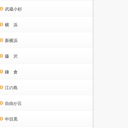
武蔵小杉
横 浜
新横浜
藤 沢
鎌 倉
江の島
自由が丘
中目黒