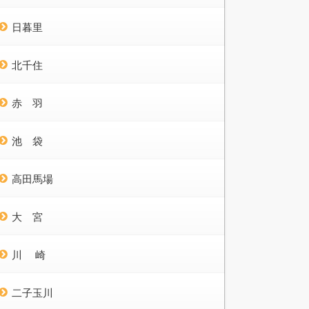
日暮里
北千住
赤 羽
池 袋
高田馬場
大 宮
川 崎
二子玉川