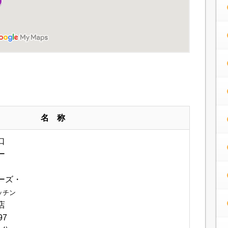
名 称
口
ー
）
ーズ・
ッチン
店
97