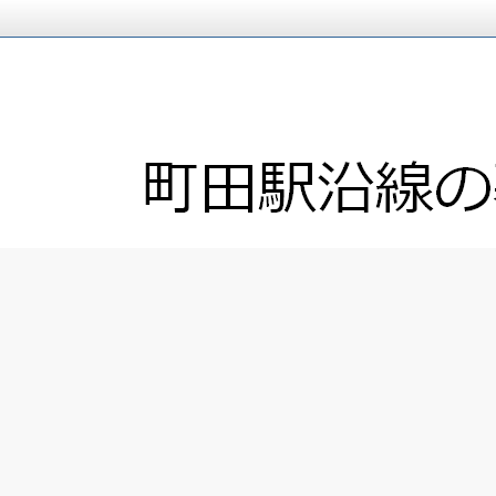
「車でお迎え場所」「駅出口案内」「渋滞回
町田駅沿線の暮らし情