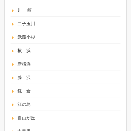
川 崎
二子玉川
武蔵小杉
横 浜
新横浜
藤 沢
鎌 倉
江の島
自由が丘