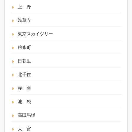
上 野
浅草寺
東京スカイツリー
錦糸町
日暮里
北千住
赤 羽
池 袋
高田馬場
大 宮