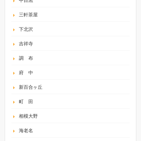
中目黒
三軒茶屋
下北沢
吉祥寺
調 布
府 中
新百合ヶ丘
町 田
相模大野
海老名