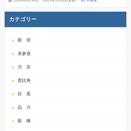
2020年8月14日
（
2025年10月8日更新
）
六本木
カテゴリー
新 宿
表参道
渋 谷
恵比寿
目 黒
品 川
新 橋