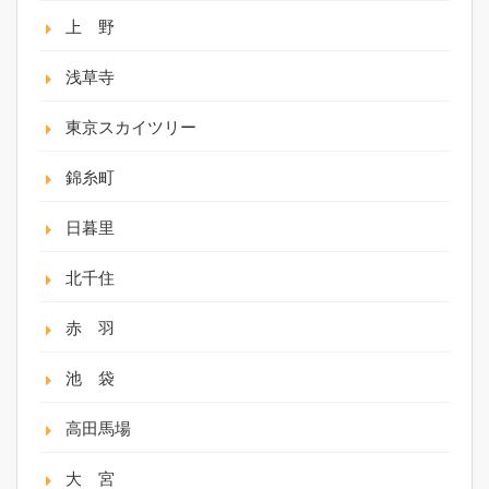
上 野
浅草寺
東京スカイツリー
錦糸町
日暮里
北千住
赤 羽
池 袋
高田馬場
大 宮