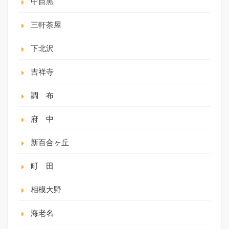
中目黒
三軒茶屋
下北沢
吉祥寺
調 布
府 中
新百合ヶ丘
町 田
相模大野
海老名