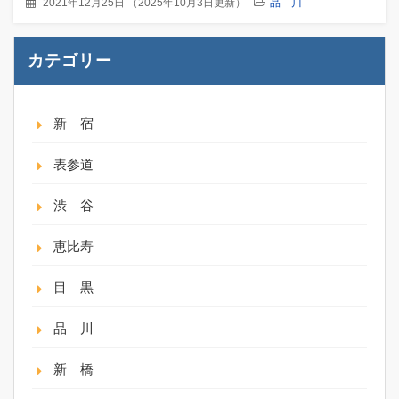
2021年12月25日
（
2025年10月3日更新
）
品 川
カテゴリー
新 宿
表参道
渋 谷
恵比寿
目 黒
品 川
新 橋