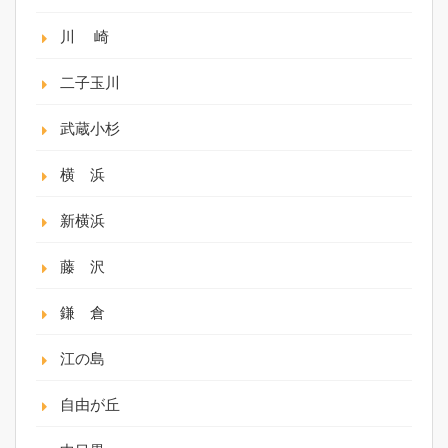
川 崎
二子玉川
武蔵小杉
横 浜
新横浜
藤 沢
鎌 倉
江の島
自由が丘