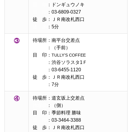
目 印
：ドンギュウノキ
目 印
：03-6809-0327
徒 歩：ＪＲ南改札西口
徒 歩
：5分
③
待場所：南平台交差点
待場所
：（手前）
目 印：
TULLY’S COFFEE
目 印
：渋谷ソラスタ1Ｆ
目 印
：03-6455-1120
徒 歩：ＪＲ南改札西口
徒 歩
：7分
④
待場所：道玄坂上交差点
待場所
：（側）
目 印：季節料理
勝味
目 印
：03-3464-3388
徒 歩：ＪＲ南改札西口