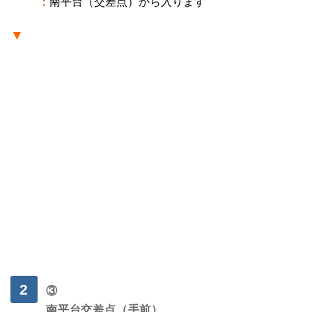
：
南平台（交差点）から入ります
▼
・
③
南平台交差点（手前）