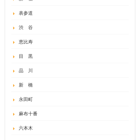
表参道
渋 谷
恵比寿
目 黒
品 川
新 橋
永田町
麻布十番
六本木