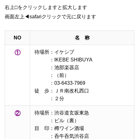
右上□をクリックしますと拡大します
画面左上◀safariクリックで元に戻ります
NO
名 称
①
待場所：イケシブ
待場所
：IKEBE SHIBUYA
待場所
：池部楽器店
待場所
：（前）
待場所
：03-6433-7969
徒 歩：ＪＲ南改札西口
徒 歩
：２分
②
待場所：渋谷道玄坂東急
待場所
：ビル（裏）
目 印：樽ワイン酒場
目 印
：呑牛呑気渋谷店