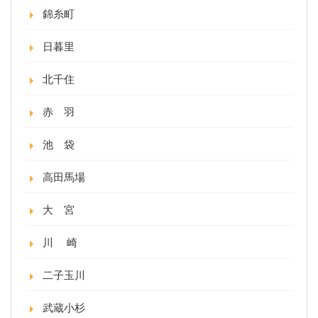
錦糸町
日暮里
北千住
赤 羽
池 袋
高田馬場
大 宮
川 崎
二子玉川
武蔵小杉