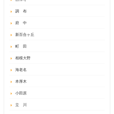
調 布
府 中
新百合ヶ丘
町 田
相模大野
海老名
本厚木
小田原
立 川