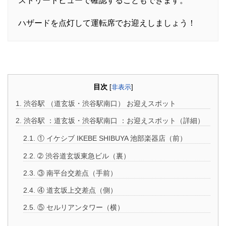
ストリートビューで確認することもできます。
ハザードを点灯して運転席でお迎えしましょう！
・
目次
[
非表示
]
1.
渋谷駅 （道玄坂・渋谷駅南口） お迎えスポット
2.
渋谷駅 ：道玄坂・渋谷駅南口 ：お迎えスポット（詳細）
2.1.
① イケシブ IKEBE SHIBUYA 池部楽器店（前）
2.2.
➁ 渋谷道玄坂東急ビル（裏）
2.3.
③ 南平台交差点（手前）
2.4.
④ 道玄坂上交差点（側）
2.5.
⑤ セルリアンタワー（横）