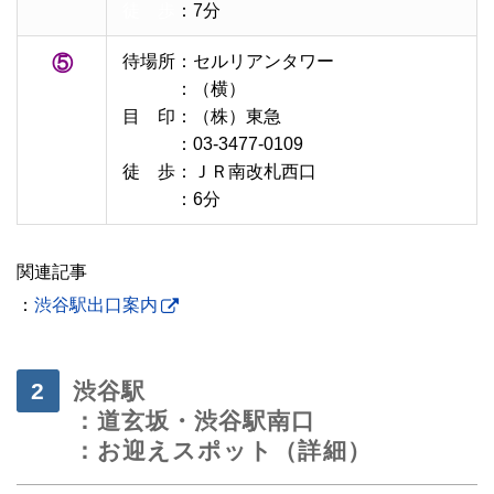
徒 歩
：7分
⑤
待場所：セルリアンタワー
待場所
：（横）
目 印：（株）東急
目 印
：03-3477-0109
徒 歩：ＪＲ南改札西口
徒 歩
：6分
関連記事
：
渋谷駅出口案内
渋谷駅
：道玄坂・渋谷駅南口
：お迎えスポット（詳細）