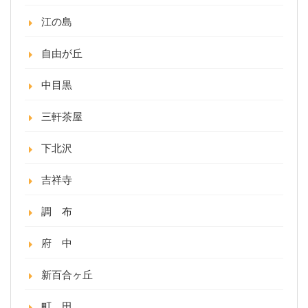
江の島
自由が丘
中目黒
三軒茶屋
下北沢
吉祥寺
調 布
府 中
新百合ヶ丘
町 田