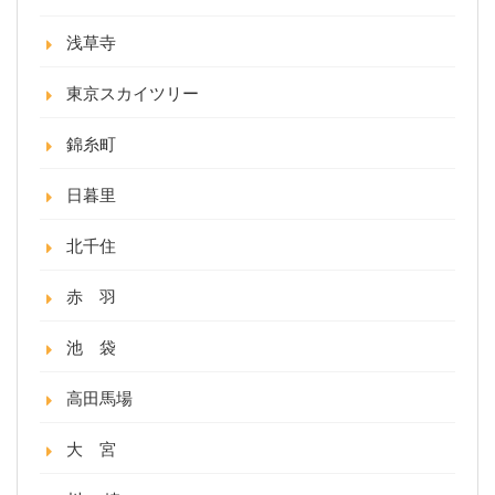
浅草寺
東京スカイツリー
錦糸町
日暮里
北千住
赤 羽
池 袋
高田馬場
大 宮