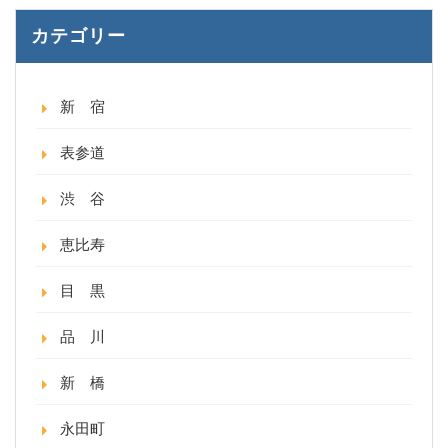
カテゴリー
新 宿
表参道
渋 谷
恵比寿
目 黒
品 川
新 橋
永田町