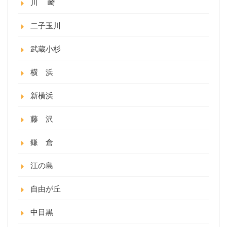
川 崎
二子玉川
武蔵小杉
横 浜
新横浜
藤 沢
鎌 倉
江の島
自由が丘
中目黒