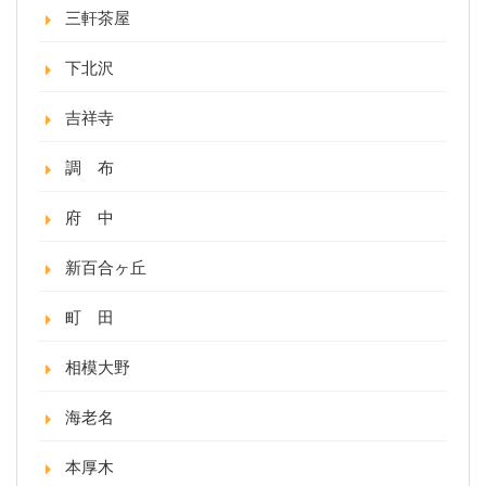
三軒茶屋
下北沢
吉祥寺
調 布
府 中
新百合ヶ丘
町 田
相模大野
海老名
本厚木